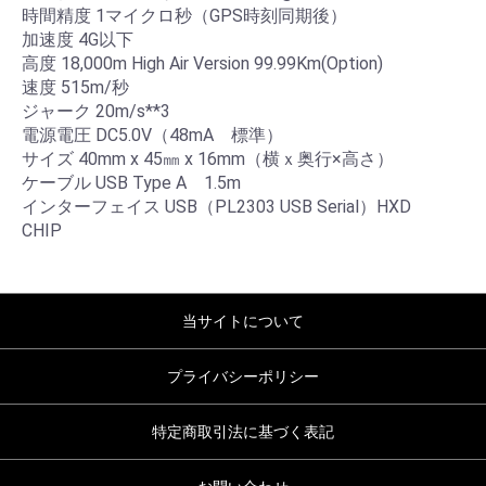
時間精度 1マイクロ秒（GPS時刻同期後）
加速度 4G以下
高度 18,000m High Air Version 99.99Km(Option)
速度 515m/秒
ジャーク 20m/s**3
電源電圧 DC5.0V（48mA 標準）
サイズ 40mm x 45㎜ x 16mm（横ｘ奥行×高さ）
ケーブル USB Type A 1.5m
インターフェイス USB（PL2303 USB Serial）HXD
CHIP
当サイトについて
プライバシーポリシー
特定商取引法に基づく表記