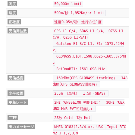
高度
50,000m limit
速度
500m/秒 1,852Km/hr limit
正確度
速度0.05m/秒 進行方位1度
受信周波数
GPS L1 C/A, SBAS L1 C/A, QZSS L1
C/A, QZSS L1-SAIF
Galileo E1 B/C L1, E1: 1575.42MH
z,
GLONASS:L1OF:1598.0625~1605.375MH
z
BeiDouBI1: 1561.098 MHz
受信感度
-160dBm(GPS GLONASS tracking） -148
dBm(GPS GLONASS測位時）
水平位置
2.5m （単独） 1.5m（SBAS）
更新レート
2Hz（GNSS&IMU 初期1Hz)） 30Hz（UBX
UBX-HNR-PVT初期無し）
TTFF
25秒 Cold 1秒 Hot
出力メッセージ
NMEA 0183(2.3/4.x), UBX ,Input-RTC
M2.3 1,2,3,9