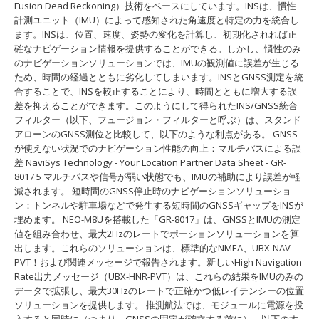
Fusion Dead Reckoning）技術をベースにしています。INSは、慣性
計測ユニット（IMU）によって感知された角速度と特定の力を統合し
ます。INSは、位置、速度、姿勢の変化を計算し、初期化されれば正
確なナビゲーション情報を提供することができる。しかし、慣性のみ
のナビゲーションソリューションでは、IMUの観測値に誤差が生じる
ため、時間の経過とともに劣化してしまいます。INSとGNSS測定を統
合することで、INSを較正することにより、時間とともに増大する誤
差を抑えることができます。このようにして得られたINS/GNSS統合
フィルター（以下、フュージョン・フィルターと呼ぶ）は、スタンド
アローンのGNSS測位と比較して、以下のような利点がある。 GNSS
が使えない状況でのナビゲーション性能の向上：マルチパスによる誤
差 NaviSys Technology - Your Location Partner Data Sheet - GR-
8017 5 マルチパスや信号が弱い状態でも、IMUの補助により誤差が軽
減されます。 短時間のGNSS停止時のナビゲーションソリューショ
ン：トンネルや駐車場などで発生する短時間のGNSSギャップをINSが
埋めます。 NEO-M8Uを搭載した「GR-8017」は、GNSSとIMUの測定
値を組み合わせ、最大2Hzのレートでポーションソリューションを算
出します。これらのソリューションは、標準的なNMEA、UBX-NAV-
PVT！および関連メッセージで報告されます。新しいHigh Navigation
Rate出力メッセージ（UBX-HNR-PVT）は、これらの結果をIMUのみの
データで拡張し、最大30Hzのレートで正確かつ低レイテンシーの位置
ソリューションを提供します。 推測航法では、モジュールに電源を投