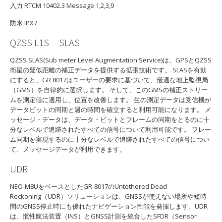
入力 RTCM 10402.3 Message 1,2,3,9
防水 IPX7
QZSS L1S SLAS
QZSS SLAS(Sub meter Level Augmentation Service)は、GPSとQZSS
衛星の疑似距離の補正データを提供する拡張技術です。 SLASを有効
にすると、GR 8017はユーザーの要求に基づいて、最適な地上監視局
（GMS）を自律的に選択します。 そして、このGMSの補正ストリー
ムを測定値に適用し、位置を改善します。 生の測定データは受信機が
データビットの同期と週の時間を確立すると利用可能になります。 メ
ッセージ・データは、データ・ビットとフレームの同期をとるのに十
分なレベルで追跡されたすべての信号について利用可能です。 フレー
ム同期を実現するのに十分なレベルで追跡されたすべての信号につい
て、メッセージデータが利用できます。
UDR
NEO-M8UをベースとしたGR-8017のUntethered Dead
Reckoning（UDR）ソリューションは、GNSSが使えない場所や短時
間のGNSS停止時にも優れたナビゲーション性能を発揮します。UDR
は、慣性航法装置（INS）とGNSS計測を統合したSFDR（Sensor