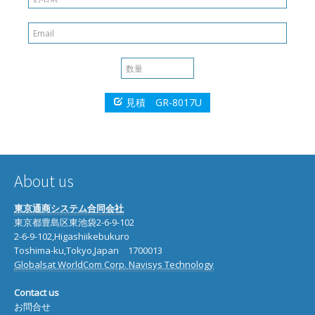
      ├── Camera View

初期化フェーズの期間は、GNSS信号の品質とダイナミクス
      ├── Daviation Map

に大きく依存します。

      ├── Sky View

GPGGA

そのため車を広い駐車場などの上空が開けた平坦な場所に移
      ├── Docking Windows

GPGLL

動します。

      └── Toolbars

GPGSA

  ├── Player

GPGSV

初期化の手順は

  ├── Reciver

GPRMC

見積 GR-8017U
GR 8017のLEDが点滅して位置が確定します。

      ├── 
Connection
良好なGNSS受信状態での初期化およびキャリブレーション
      ├── 
Baudrate
ドライブは

  ├── Tools

GLGGA

はエンジンをかけたまま数分間（例えば2分間）停車しま
  ├── Windows

GLGLL

す。

  └── Help

GLGSA

次に　通常の左折・右折を3回以上行います。

About us
GLGSV

そして速度が30km/h以上ので走行します。

GLRMC

上記の順序は変更可能ですが、校正にはすべてが必要です。

東京通商システム合同会社
東京都豊島区東池袋2-6-9-102
初期化が完了すると、UBX ESF STATUSメッセージのfusi
GBGGA

2-6-9-102,Higashiikebukuro
onModeフィールドは、次のようになります。

GBGLL

Toshima-ku,Tokyo,Japan 1700013
ESF STATUS messageが1:FUSIONに切り替わり、GNSS/
GBGSA

Globalsat WorldCom Corp. Navisys Technology
Dead reckoningを組み合わせた固定値（フュージョン・
GBGSV

ソリューション）が出力され

GBRMC

Contact us
ナビゲーション・フィルターに使用されているセンサーのキ
お問合せ