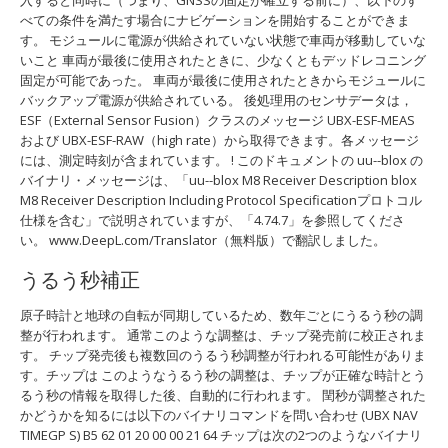
入すると同時に（つまり、GNSSの固定が確立する前に）、以下のす
べての条件を満たす場合にナビゲーションを開始することができま
す。 モジュールに電源が供給されていない状態で車両が移動していな
いこと 車両が最後に使用されたときに、少なくともデッドレコニング
固定が可能であった。 車両が最後に使用されたときからモジュールに
バックアップ電源が供給されている。 後処理用のセンサデータは，
ESF（External Sensor Fusion）クラスのメッセージ UBX-ESF-MEAS
および UBX-ESF-RAW（high rate）から取得できます。各メッセージ
には、測定時刻が含まれています。 ! このドキュメントの uu--blox の
バイナリ・メッセージは、「uu--blox M8 Receiver Description blox
M8 Receiver Description Including Protocol Specificationプロトコル
仕様を含む」で説明されていますが、「4.74.7」を参照してくださ
い。 www.DeepL.com/Translator（無料版）で翻訳しました。
うるう秒補正
原子時計と地球の自転が同期しているため、数年ごとにうるう秒の調
整が行われます。 通常このような調整は、チップ発売前に校正されま
す。 チップ発売後も複数回のうるう秒調整が行われる可能性がありま
す。チップは このようなうるう秒の調整は、チップが正確な時計とう
るう秒の情報を取得した後、自動的に行われます。 閏秒が調整された
かどうかを知るには以下のバイナリコマンドを問い合わせ (UBX NAV
TIMEGP S) B5 62 01 20 00 00 21 64 チップは次の2つのようなバイナリ