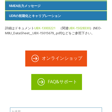
NMEA出力メッセージ
UDRの初期化とキャリブレーション
u-center 21.0.5

  ├── File

    　GR8017 supports both NMEA text message
  ├── Edit

s and UBX binary messages. In this section, 
詳細はドキュメント
UDRの初期化とキャリブレーション
UBX-13003221
（関連
UBX-15028330
）(NEO-
  ├── View

the

M8U_DataSheet__UBX-15015679_.pdf)などをご参照下さい。
      ├── Packet Console

NMEA output messages are discussed. For UBX 
      ├── Binary Console

binary messages , please refer to u blox Re-

      ├── Text Console

ceiver Description Protocol Spec.

GR 8017のデッドレコニングのメリットを享受するために
3.1 NMEA Output Messages

      ├── 
Message View
は、UDRの初期化とキャリブレーションが必要です。

　　　├── 
Multi

Configuration View
オンラインショップ
このプロセスが完了したかどうかは、u blox u center 
      ├── (Generation 9 Configuration View)

t alker IDs ar e used in GNSS multi satellit
tool で UBX ESFSTATUS メッセージを確認することで、
      ├── Statics View

e positioning systems

処理が完了したかどうかを知ることができます。

      ├── Table View

 Talker ID is ‘GP’ for GPS specific sentenc
また、GR 8017 は固定された位置に設置する必要がありま
      ├── Recent Table View

es

す。位置が変更された場合には再校正が必要となります。

FAQ&サポート
      ├── Chart View

 Talker ID is ‘GL’ for GLONASS specific sen
      ├── Recent Chart View

tences

GR-8017 にコールドスタートコマンドが送られた場合や、
      ├── Histgram View

 Talker ID is ‘GB’ for BEIDOU specific sent
過酷な条件でキャリブレーションが失われた場合

      ├── Recent Histgram View

ences

 自動的に新しいキャリブレーションプロセスが開始されま
      ├── (GNSS Driver View)

 Talker ID is ‘GN’ is used for generic GNSS 
す。

      ├── Map View

sentences

      ├── Recent Static Map View

System\Sentence
