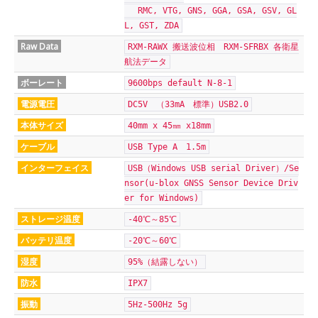
RMC, VTG, GNS, GGA, GSA, GSV, GL
L, GST, ZDA
Raw Data
RXM-RAWX 搬送波位相 RXM-SFRBX 各衛星
航法データ
ボーレート
9600bps default N-8-1
電源電圧
DC5V （33mA 標準）USB2.0
本体サイズ
40mm x 45㎜ x18mm
ケーブル
USB Type A 1.5m
インターフェイス
USB（Windows USB serial Driver）/Se
nsor(u-blox GNSS Sensor Device Driv
er for Windows)
ストレージ温度
-40℃～85℃
バッテリ温度
-20℃～60℃
湿度
95%（結露しない）
防水
IPX7
振動
5Hz-500Hz 5g