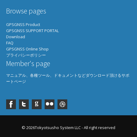
ャリブレーションが開始される。

GNGGA

Browse pages
キャリブレーションは、バックグラウンドで実行される連続
GNGLL

的なプロセスで、ナビゲーション・ソリューションの品質を
GNGSA

GPSGNSS Product
向上させます。

GPGSV GLGSV

GPSGNSS SUPPORT PORTAL
なお、使用されているいくつかのセンサーのキャリブレーシ
GNRMC

Download
ョン・ステータス（UBX ESF STATUSメッセージのcalibS
FAQ
tatus）は、使用されているセンサーによっては）は、受信
GPSGNSS Online Shop
機が厳しい条件で操作されると、1:CALIBRATINGに戻って
GNGGA

プライバシーポリシー
しまうことがあります。

GNGLL

Member's page
このような場合、再校正のために最適な条件が再び観測され
GNGSA

るまで、フュージョン・ナビゲーション計算値の不確かさが
GPGSV GBGSV

増します。

マニュアル、各種ツール、ドキュメントなどダウンロード頂けるサポ
GNRMC

このような場合には、センサーを再校正するための最適な条
ートページ
GNVTG

件が再び観測されるまで、自立航法ソリューションの不確実
The NMEA0183 Output Messages are shown as be
low:

NMEA Record

D-GPSデータを使用すると、近くの基準受信機またはネット
Descriptions

ワークからのリアルタイム・データを使用して、GPSの位置
GxGGA:Global positioning system fixed data: 
精度を向上させることができます。NEO-M8U受信機は、推測
time, position, fixed type

航法を無効にした場合にのみD-GPSをサポートします（メッ
© 2026Tokyotsusho System LLC - All right reserved
GxGLL:Geographic position: latitude, longitu
セージUBX-CFG-NAVX5を使用）。D-GPSは、RTCM 1040
de, UTC time of position fix and status
